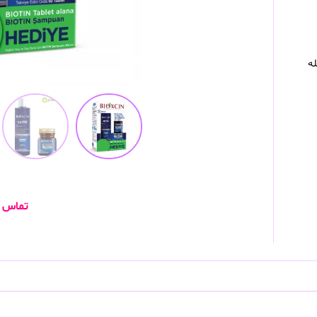
له
تماس ب