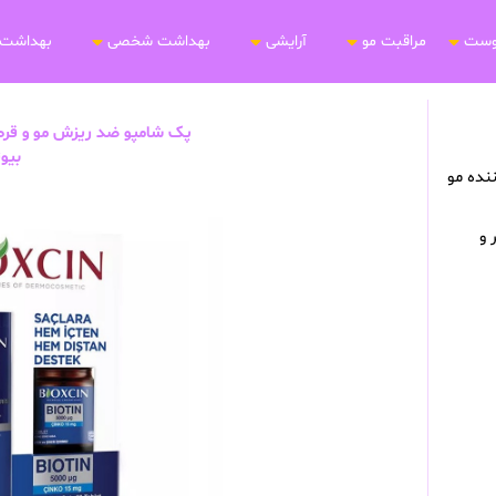
وست
مراقبت مو
آرایشی
بهداشت شخصی
بهداشت 
پک شامپو ضد ریزش مو و قر
بیو
نده مو
میلی لیتر و