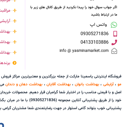
مراقب
اگر جواب سوال خود را پیدا نکردید از طریق کانال های زیر با
مراقبت
ما در ارتباط باشید
آرایشی
واتس اپ
بهداشت
09305271836
بهداشت
04133103886
info @ yasminamarket.com
بهداش
برندها
فروشگاه اینترنتی یاسمینا مارکت از جمله بزرگترین و معتبرترین مراکز فر
مو
،
آرایشی
،
بهداشت بانوان
،
بهداشت آقایان
،
بهداشت دهان و دندان
می ب
اصل و با قیمتی مناسب را در اختیار شما گرامیان قرار دهیم. محصولات خریدا
خود را از طریق پشتیبانی آ
پشتیبانی خوب بتواند گامی استوار در جهت رضایتمندی شما مشتریان گرامی برد