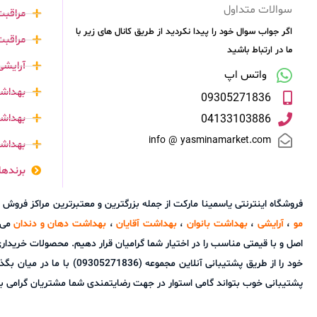
سوالات متداول
مراقب
اگر جواب سوال خود را پیدا نکردید از طریق کانال های زیر با
مراقبت
ما در ارتباط باشید
آرایشی
واتس اپ
بهداشت
09305271836
بهداشت
04133103886
info @ yasminamarket.com
بهداش
برندها
فروشگاه اینترنتی یاسمینا مارکت از جمله بزرگترین و معتبرترین مراکز فر
مو
،
آرایشی
،
بهداشت بانوان
،
بهداشت آقایان
،
بهداشت دهان و دندان
می ب
اصل و با قیمتی مناسب را در اختیار شما گرامیان قرار دهیم. محصولات خریدا
خود را از طریق پشتیبانی آ
پشتیبانی خوب بتواند گامی استوار در جهت رضایتمندی شما مشتریان گرامی برد