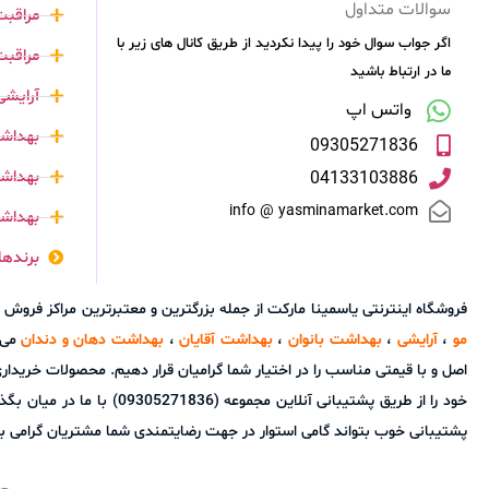
سوالات متداول
مراقب
اگر جواب سوال خود را پیدا نکردید از طریق کانال های زیر با
مراقبت
ما در ارتباط باشید
آرایشی
واتس اپ
بهداشت
09305271836
بهداشت
04133103886
info @ yasminamarket.com
بهداش
برندها
فروشگاه اینترنتی یاسمینا مارکت از جمله بزرگترین و معتبرترین مراکز فر
مو
،
آرایشی
،
بهداشت بانوان
،
بهداشت آقایان
،
بهداشت دهان و دندان
می ب
اصل و با قیمتی مناسب را در اختیار شما گرامیان قرار دهیم. محصولات خریدا
خود را از طریق پشتیبانی آ
پشتیبانی خوب بتواند گامی استوار در جهت رضایتمندی شما مشتریان گرامی برد