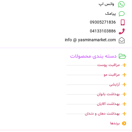
واتس اپ
پیامک
09305271836
04133103886
info @ yasminamarket.com
دسته بندی محصولات
مراقبت پوست
مراقبت مو
آرایشی
بهداشت بانوان
بهداشت آقایان
بهداشت دهان و دندان
برندها