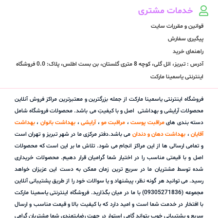
خدمات مشتری
قوانین و مقررات سایت
پیگیری سفارش
راهنمای خرید
آدرس : تبریز، ائل گلی، کوچه 8 متری گلستان، بن بست اطلس، پلاک: 0.0 فروشگاه
اینترنتی یاسمینا مارکت
فروشگاه اینترنتی یاسمینا مارکت از جمله بزرگترین و معتبرترین مراکز فروش آنلاین
محصولات آرایشی و بهداشتی اصل و با کیفیتِ می باشد. محصولات فروشگاه شامل
دسته بندی های
مراقبت پوست
،
مراقبت مو
،
آرایشی
،
بهداشت بانوان
،
بهداشت
آقایان
،
بهداشت دهان و دندان
می باشد.دفتر مرکزی ما در شهر تبریز و تهران است
و تمامی ارسالی ها از این مراکز انجام می شود. تلاش ما بر این است که محصولات
اصل و با قیمتی مناسب را در اختیار شما گرامیان قرار دهیم. محصولات خریداری
شده توسط مشتریان ما در سریع ترین زمان ممکن به دست این عزیزان خواهد
رسید. می توانید هر گونه نظر، پیشنهاد و یا سوالات خود را از طریق پشتیبانی آنلاین
مجموعه (09305271836) با ما در میان بگذارید. فروشگاه اینترنتی یاسمینا مارکت
با افتخار در خدمت شما است و امید دارد که با کیفیت بالا و قیمت مناسب و ارسال
سریع و پشتیبانی خوب بتواند گامی استوار در جهت رضایتمندی شما مشتریان گرامی