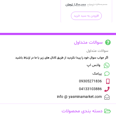
۱,۳۰۰,۰۰۰
تومان
۱,۲۰۰,۰۰۰
تومان
افزودن به سبد خرید
سوالات متداول
سوالات متداول
اگر جواب سوال خود را پیدا نکردید از طریق کانال های زیر با ما در ارتباط باشید
واتس اپ
پیامک
09305271836
04133103886
info @ yasminamarket.com
دسته بندی محصولات