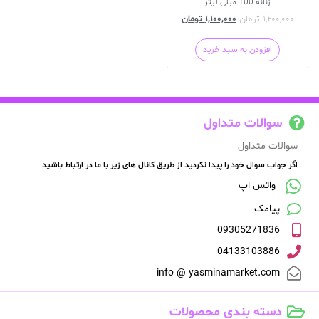
زنانه 100 میلی لیتر
۱,۲۰۰,۰۰۰
تومان
۱,۱۰۰,۰۰۰
تومان
افزودن به سبد خرید
سوالات متداول
سوالات متداول
اگر جواب سوال خود را پیدا نکردید از طریق کانال های زیر با ما در ارتباط باشید
واتس اپ
پیامک
09305271836
04133103886
info @ yasminamarket.com
دسته بندی محصولات