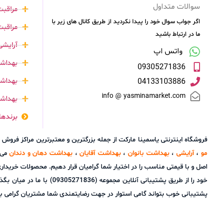
سوالات متداول
مراقب
اگر جواب سوال خود را پیدا نکردید از طریق کانال های زیر با
مراقبت
ما در ارتباط باشید
آرایشی
واتس اپ
بهداشت
09305271836
بهداشت
04133103886
info @ yasminamarket.com
بهداش
برندها
فروشگاه اینترنتی یاسمینا مارکت از جمله بزرگترین و معتبرترین مراکز فر
مو
،
آرایشی
،
بهداشت بانوان
،
بهداشت آقایان
،
بهداشت دهان و دندان
می ب
اصل و با قیمتی مناسب را در اختیار شما گرامیان قرار دهیم. محصولات خریدا
خود را از طریق پشتیبانی آ
پشتیبانی خوب بتواند گامی استوار در جهت رضایتمندی شما مشتریان گرامی برد