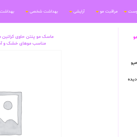
وست
مراقبت مو
آرایشی
بهداشت شخصی
بهداشت 
Emi محافظ مو
مناسب موهای خشک و آسیب دیده 0
پو
یده