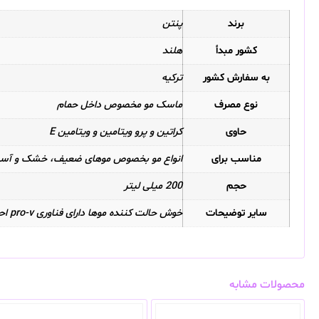
برند
پنتن
کشور مبدأ
هلند
به سفارش کشور
ترکیه
نوع مصرف
ماسک مو مخصوص داخل حمام
حاوی
کراتین و پرو ویتامین و ویتامین E
مناسب برای
انواع مو بخصوص موهای ضعیف، خشک و آسی
حجم
200 میلی لیتر
سایر توضیحات
خوش حالت کننده موها دارای فناوری pro-v احیا و بازسازی کننده موهای آسیب دیده
محصولات مشابه