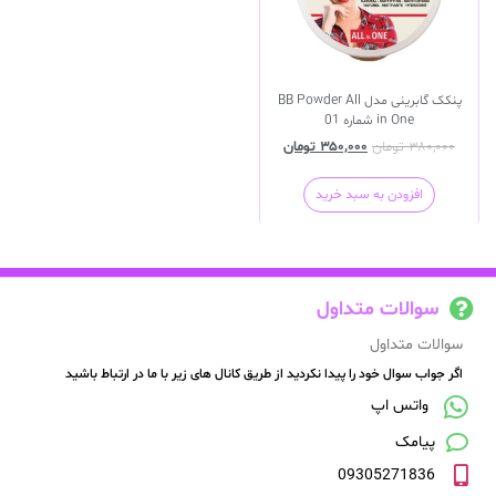
پنکک گابرینی مدل BB Powder All
in One شماره 01
۳۸۰,۰۰۰
تومان
۳۵۰,۰۰۰
تومان
افزودن به سبد خرید
سوالات متداول
سوالات متداول
اگر جواب سوال خود را پیدا نکردید از طریق کانال های زیر با ما در ارتباط باشید
واتس اپ
پیامک
09305271836