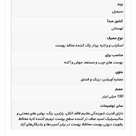
برند
سیمپل
کشور مبدأ
لهستان
نوع مصرف
اسکراب و و لایه یردار پاک کننده منافذ پوست
مناسب برای
پوست های چرب و مستعد جوش و آکنه
حاوی
عصاره آویشن، زینک و فندق
حجم
150 میلی لیتر
سایر توضیحات
دارای قدرت شویندگی ملایم فاقد الکل، پارابن، رنگ، روغن های معدنی و
سالیسیلیک اسید صاف تر کننده سطح پوست ترمیم کننده لایه محافظ
رطوبت درونی پوست محافظ پوست در برابر آسیب‌ها و رادیکال‌های آزاد