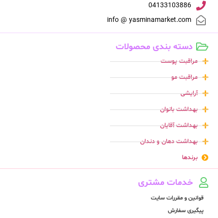
04133103886
info @ yasminamarket.com
دسته بندی محصولات
مراقبت پوست
مراقبت مو
آرایشی
بهداشت بانوان
بهداشت آقایان
بهداشت دهان و دندان
برندها
خدمات مشتری
قوانین و مقررات سایت
پیگیری سفارش