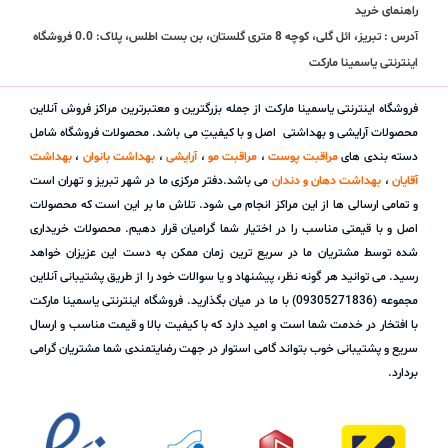
راهنمای خرید
آدرس : تبریز، ائل گلی، کوچه 8 متری گلستان، بن بست اطلس، پلاک: 0.0 فروشگاه
اینترنتی یاسمینا مارکت
فروشگاه اینترنتی یاسمینا مارکت از جمله بزرگترین و معتبرترین مراکز فروش آنلاین
محصولات آرایشی و بهداشتی اصل و با کیفیتِ می باشد. محصولات فروشگاه شامل
دسته بندی های
مراقبت پوست
،
مراقبت مو
،
آرایشی
،
بهداشت بانوان
،
بهداشت
آقایان
،
بهداشت دهان و دندان
می باشد.دفتر مرکزی ما در شهر تبریز و تهران است
و تمامی ارسالی ها از این مراکز انجام می شود. تلاش ما بر این است که محصولات
اصل و با قیمتی مناسب را در اختیار شما گرامیان قرار دهیم. محصولات خریداری
شده توسط مشتریان ما در سریع ترین زمان ممکن به دست این عزیزان خواهد
رسید. می توانید هر گونه نظر، پیشنهاد و یا سوالات خود را از طریق پشتیبانی آنلاین
مجموعه (09305271836) با ما در میان بگذارید. فروشگاه اینترنتی یاسمینا مارکت
با افتخار در خدمت شما است و امید دارد که با کیفیت بالا و قیمت مناسب و ارسال
سریع و پشتیبانی خوب بتواند گامی استوار در جهت رضایتمندی شما مشتریان گرامی
بردارد.