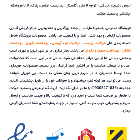
آدرس : تبریز، ائل گلی، کوچه 8 متری گلستان، بن بست اطلس، پلاک: 0.0 فروشگاه
اینترنتی یاسمینا مارکت
فروشگاه اینترنتی یاسمینا مارکت از جمله بزرگترین و معتبرترین مراکز فروش آنلاین
محصولات آرایشی و بهداشتی اصل و با کیفیتِ می باشد. محصولات فروشگاه شامل
دسته بندی های
مراقبت پوست
،
مراقبت مو
،
آرایشی
،
بهداشت بانوان
،
بهداشت
آقایان
،
بهداشت دهان و دندان
می باشد.دفتر مرکزی ما در شهر تبریز و تهران است
و تمامی ارسالی ها از این مراکز انجام می شود. تلاش ما بر این است که محصولات
اصل و با قیمتی مناسب را در اختیار شما گرامیان قرار دهیم. محصولات خریداری
شده توسط مشتریان ما در سریع ترین زمان ممکن به دست این عزیزان خواهد
رسید. می توانید هر گونه نظر، پیشنهاد و یا سوالات خود را از طریق پشتیبانی آنلاین
مجموعه (09305271836) با ما در میان بگذارید. فروشگاه اینترنتی یاسمینا مارکت
با افتخار در خدمت شما است و امید دارد که با کیفیت بالا و قیمت مناسب و ارسال
سریع و پشتیبانی خوب بتواند گامی استوار در جهت رضایتمندی شما مشتریان گرامی
بردارد.