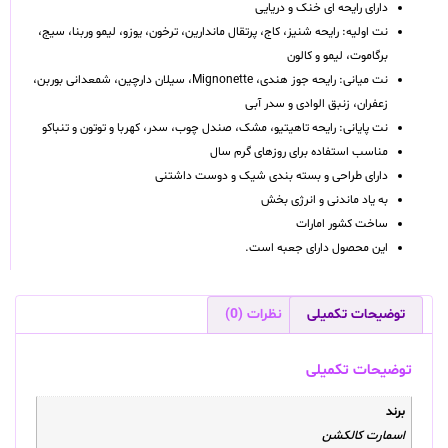
دارای رایحه ای خنک و دریایی
نت اولیه: رایحه شنیز، کاج، پرتقال ماندارین، ترخون، یوزو، لیمو وربنا، سیج،
برگاموت، لیمو و کالون
نت میانی: رایحه جوز هندی، Mignonette، سیلان دارچین، شمعدانی بوربن،
زعفران، زنبق الوادی و سدر آبی
نت پایانی: رایحه تاهیتیو، مشک، صندل چوب، سدر، کهربا و توتون و تنباکو
مناسب استفاده برای روزهای گرم سال
دارای طراحی و بسته بندی شیک و دوست داشتنی
به یاد ماندنی و انرژی بخش
ساخت کشور امارات
این محصول دارای جعبه است.
توضیحات تکمیلی
نظرات (0)
توضیحات تکمیلی
برند
اسمارت کالکشن