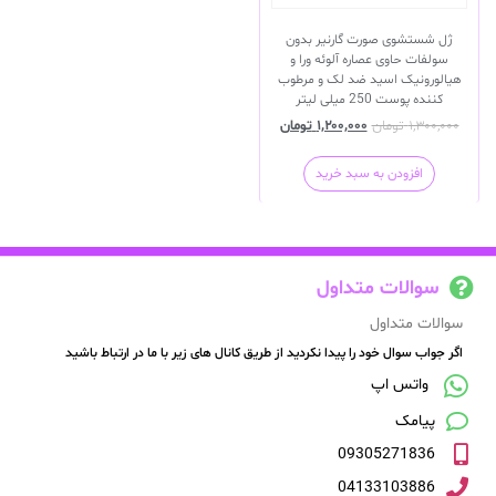
ژل شستشوی صورت گارنیر بدون
سولفات حاوی عصاره آلوئه ورا و
هیالورونیک اسید ضد لک و مرطوب
کننده پوست 250 میلی لیتر
۱,۳۰۰,۰۰۰
تومان
۱,۲۰۰,۰۰۰
تومان
افزودن به سبد خرید
سوالات متداول
سوالات متداول
اگر جواب سوال خود را پیدا نکردید از طریق کانال های زیر با ما در ارتباط باشید
واتس اپ
پیامک
09305271836
04133103886