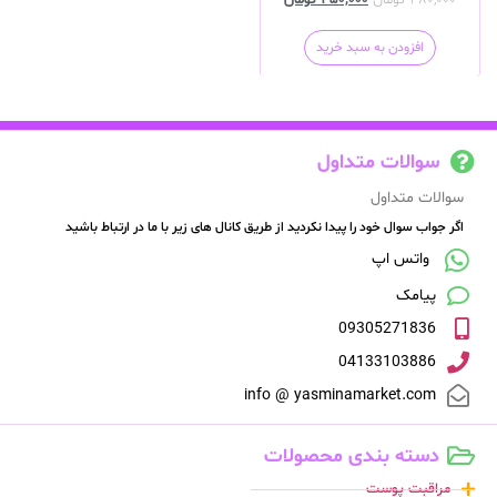
۳۸۰,۰۰۰
تومان
۳۵۰,۰۰۰
تومان
افزودن به سبد خرید
سوالات متداول
سوالات متداول
اگر جواب سوال خود را پیدا نکردید از طریق کانال های زیر با ما در ارتباط باشید
واتس اپ
پیامک
09305271836
04133103886
info @ yasminamarket.com
دسته بندی محصولات
مراقبت پوست