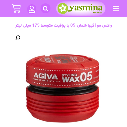
واکس مو آگیوا شماره 05 با براقیت متوسط 175 میلی لیتر