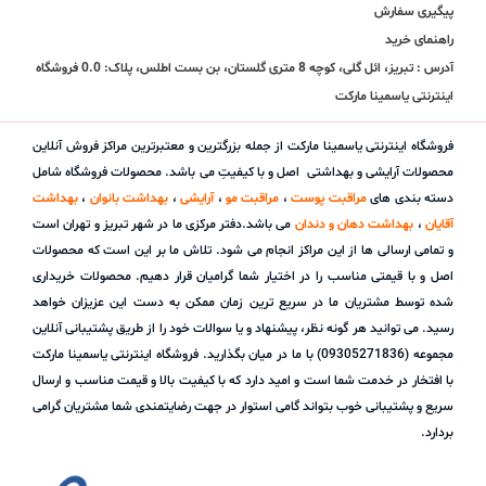
پیگیری سفارش
راهنمای خرید
آدرس : تبریز، ائل گلی، کوچه 8 متری گلستان، بن بست اطلس، پلاک: 0.0 فروشگاه
اینترنتی یاسمینا مارکت
فروشگاه اینترنتی یاسمینا مارکت از جمله بزرگترین و معتبرترین مراکز فروش آنلاین
محصولات آرایشی و بهداشتی اصل و با کیفیتِ می باشد. محصولات فروشگاه شامل
دسته بندی های
مراقبت پوست
،
مراقبت مو
،
آرایشی
،
بهداشت بانوان
،
بهداشت
آقایان
،
بهداشت دهان و دندان
می باشد.دفتر مرکزی ما در شهر تبریز و تهران است
و تمامی ارسالی ها از این مراکز انجام می شود. تلاش ما بر این است که محصولات
اصل و با قیمتی مناسب را در اختیار شما گرامیان قرار دهیم. محصولات خریداری
شده توسط مشتریان ما در سریع ترین زمان ممکن به دست این عزیزان خواهد
رسید. می توانید هر گونه نظر، پیشنهاد و یا سوالات خود را از طریق پشتیبانی آنلاین
مجموعه (09305271836) با ما در میان بگذارید. فروشگاه اینترنتی یاسمینا مارکت
با افتخار در خدمت شما است و امید دارد که با کیفیت بالا و قیمت مناسب و ارسال
سریع و پشتیبانی خوب بتواند گامی استوار در جهت رضایتمندی شما مشتریان گرامی
بردارد.