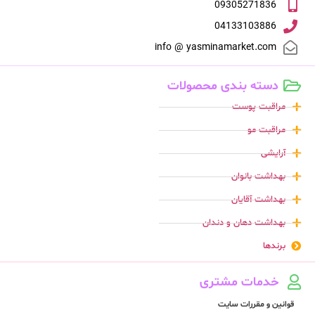
09305271836
04133103886
info @ yasminamarket.com
دسته بندی محصولات
مراقبت پوست
مراقبت مو
آرایشی
بهداشت بانوان
بهداشت آقایان
بهداشت دهان و دندان
برندها
خدمات مشتری
قوانین و مقررات سایت