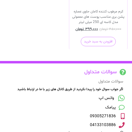
کرم مرطوب کننده کامان حاوی عصاره
پشن بری مناسب پوست های معمولی
مدل کاسه ای 250 میلی لیتر
۴۵۰,۰۰۰
تومان
۳۹۹,۰۰۰
تومان
افزودن به سبد خرید
سوالات متداول
سوالات متداول
اگر جواب سوال خود را پیدا نکردید از طریق کانال های زیر با ما در ارتباط باشید
واتس اپ
پیامک
09305271836
04133103886