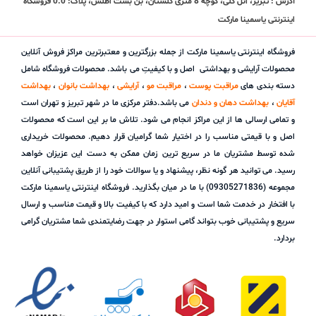
آدرس : تبریز، ائل گلی، کوچه 8 متری گلستان، بن بست اطلس، پلاک: 0.0 فروشگاه
اینترنتی یاسمینا مارکت
فروشگاه اینترنتی یاسمینا مارکت از جمله بزرگترین و معتبرترین مراکز فروش آنلاین
محصولات آرایشی و بهداشتی اصل و با کیفیتِ می باشد. محصولات فروشگاه شامل
دسته بندی های
مراقبت پوست
،
مراقبت مو
،
آرایشی
،
بهداشت بانوان
،
بهداشت
آقایان
،
بهداشت دهان و دندان
می باشد.دفتر مرکزی ما در شهر تبریز و تهران است
و تمامی ارسالی ها از این مراکز انجام می شود. تلاش ما بر این است که محصولات
اصل و با قیمتی مناسب را در اختیار شما گرامیان قرار دهیم. محصولات خریداری
شده توسط مشتریان ما در سریع ترین زمان ممکن به دست این عزیزان خواهد
رسید. می توانید هر گونه نظر، پیشنهاد و یا سوالات خود را از طریق پشتیبانی آنلاین
مجموعه (09305271836) با ما در میان بگذارید. فروشگاه اینترنتی یاسمینا مارکت
با افتخار در خدمت شما است و امید دارد که با کیفیت بالا و قیمت مناسب و ارسال
سریع و پشتیبانی خوب بتواند گامی استوار در جهت رضایتمندی شما مشتریان گرامی
بردارد.