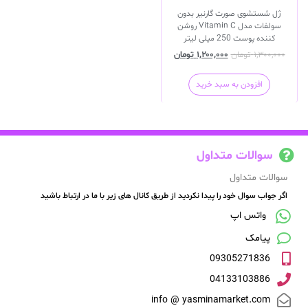
ژل شستشوی صورت گارنیر بدون
سولفات مدل Vitamin C روشن
کننده پوست 250 میلی لیتر
۱,۳۰۰,۰۰۰
تومان
۱,۲۰۰,۰۰۰
تومان
افزودن به سبد خرید
سوالات متداول
سوالات متداول
اگر جواب سوال خود را پیدا نکردید از طریق کانال های زیر با ما در ارتباط باشید
واتس اپ
پیامک
09305271836
04133103886
info @ yasminamarket.com