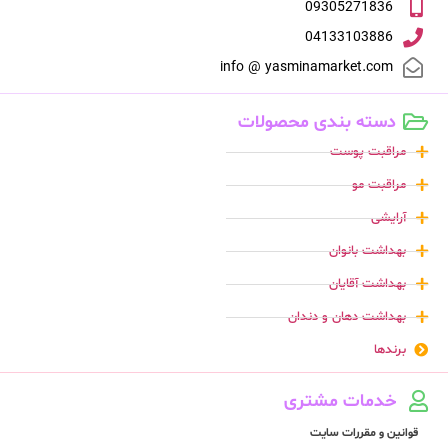
09305271836
04133103886
info @ yasminamarket.com
دسته بندی محصولات
مراقبت پوست
مراقبت مو
آرایشی
بهداشت بانوان
بهداشت آقایان
بهداشت دهان و دندان
برندها
خدمات مشتری
قوانین و مقررات سایت