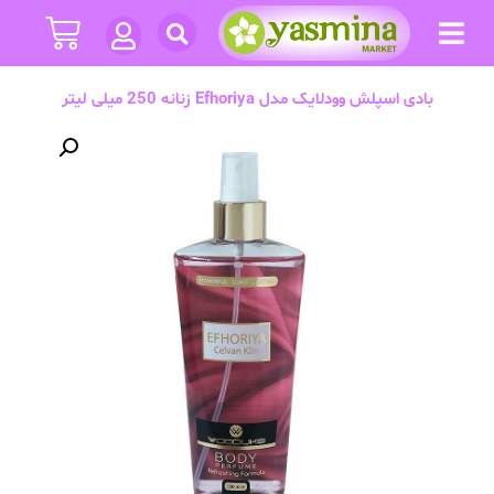
بادی اسپلش وودلایک مدل Efhoriya زنانه 250 میلی لیتر