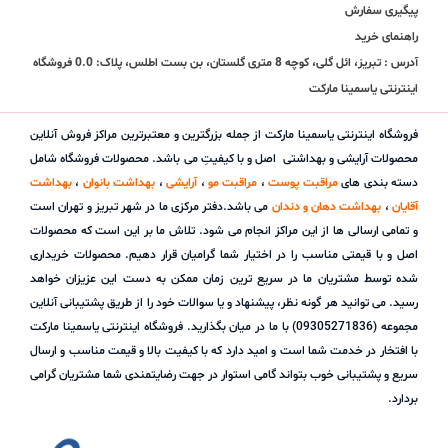
پیگیری سفارش
راهنمای خرید
آدرس : تبریز، ائل گلی، کوچه 8 متری گلستان، بن بست اطلس، پلاک: 0.0 فروشگاه
اینترنتی یاسمینا مارکت
فروشگاه اینترنتی یاسمینا مارکت از جمله بزرگترین و معتبرترین مراکز فروش آنلاین
محصولات آرایشی و بهداشتی اصل و با کیفیتِ می باشد. محصولات فروشگاه شامل
دسته بندی های
مراقبت پوست
،
مراقبت مو
،
آرایشی
،
بهداشت بانوان
،
بهداشت
آقایان
،
بهداشت دهان و دندان
می باشد.دفتر مرکزی ما در شهر تبریز و تهران است
و تمامی ارسالی ها از این مراکز انجام می شود. تلاش ما بر این است که محصولات
اصل و با قیمتی مناسب را در اختیار شما گرامیان قرار دهیم. محصولات خریداری
شده توسط مشتریان ما در سریع ترین زمان ممکن به دست این عزیزان خواهد
رسید. می توانید هر گونه نظر، پیشنهاد و یا سوالات خود را از طریق پشتیبانی آنلاین
مجموعه (09305271836) با ما در میان بگذارید. فروشگاه اینترنتی یاسمینا مارکت
با افتخار در خدمت شما است و امید دارد که با کیفیت بالا و قیمت مناسب و ارسال
سریع و پشتیبانی خوب بتواند گامی استوار در جهت رضایتمندی شما مشتریان گرامی
بردارد.