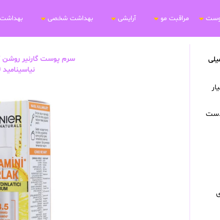
وست
مراقبت مو
آرایشی
بهداشت شخصی
بهداشت 
سرم پوست گارنیر روشن ک
روشن کننده حاوی ویتامین سی و نیاسینامید 30 میلی
نیاسینامید 30 میلی لیتر
ار
دست
ی