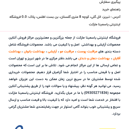
پیگیری سفارش
راهنمای خرید
آدرس : تبریز، ائل گلی، کوچه 8 متری گلستان، بن بست اطلس، پلاک: 0.0 فروشگاه
اینترنتی یاسمینا مارکت
فروشگاه اینترنتی یاسمینا مارکت از جمله بزرگترین و معتبرترین مراکز فروش آنلاین
محصولات آرایشی و بهداشتی اصل و با کیفیتِ می باشد. محصولات فروشگاه شامل
دسته بندی های
مراقبت پوست
،
مراقبت مو
،
آرایشی
،
بهداشت بانوان
،
بهداشت
آقایان
،
بهداشت دهان و دندان
می باشد.دفتر مرکزی ما در شهر تبریز و تهران است
و تمامی ارسالی ها از این مراکز انجام می شود. تلاش ما بر این است که محصولات
اصل و با قیمتی مناسب را در اختیار شما گرامیان قرار دهیم. محصولات خریداری
شده توسط مشتریان ما در سریع ترین زمان ممکن به دست این عزیزان خواهد
رسید. می توانید هر گونه نظر، پیشنهاد و یا سوالات خود را از طریق پشتیبانی آنلاین
مجموعه (09305271836) با ما در میان بگذارید. فروشگاه اینترنتی یاسمینا مارکت
با افتخار در خدمت شما است و امید دارد که با کیفیت بالا و قیمت مناسب و ارسال
سریع و پشتیبانی خوب بتواند گامی استوار در جهت رضایتمندی شما مشتریان گرامی
بردارد.