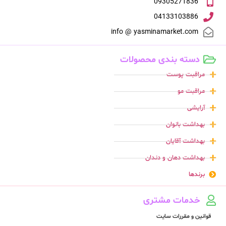
09305271836
04133103886
info @ yasminamarket.com
دسته بندی محصولات
مراقبت پوست
مراقبت مو
آرایشی
بهداشت بانوان
بهداشت آقایان
بهداشت دهان و دندان
برندها
خدمات مشتری
قوانین و مقررات سایت