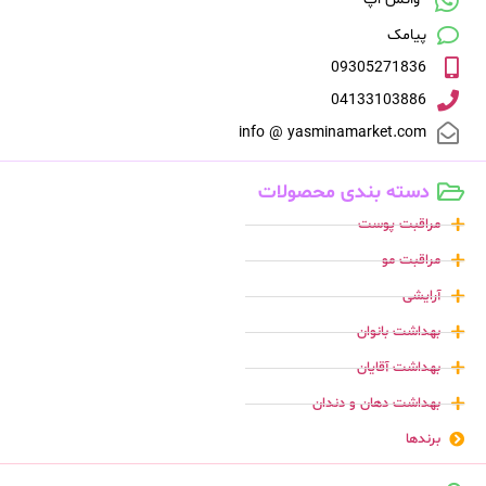
پیامک
09305271836
04133103886
info @ yasminamarket.com
دسته بندی محصولات
مراقبت پوست
مراقبت مو
آرایشی
بهداشت بانوان
بهداشت آقایان
بهداشت دهان و دندان
برندها