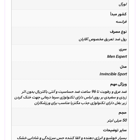
لورآل
کشور مبدأ
فرانسه
نوع مصرف
رول ضد تعریق مخصوص آقایان
سری
Men Expert
مدل
Invincible Sport
ویژگی مهم
ضد عرق و رطوبت تا 96 ساعت ضد حساسیت و آنتی باکتریال بدون اثر
زردی و سفیدی بر روی لباس دارای تکنولوژی سرما درمانی جهت خنک کردن
زیر بغل دارای تکنولوژی جذب مگنزیا مناسب برای ورزشکاران
حجم
50 میلی لیتر
سایر توضیحات
بسیار خوشبو و انرژی دهنده و القا کننده حس سرزندگی و شادابی خشک