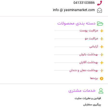
04133103886
info @ yasminamarket.com
دسته بندی محصولات
مراقبت پوست
مراقبت مو
آرایشی
بهداشت بانوان
بهداشت آقایان
بهداشت دهان و دندان
برندها
خدمات مشتری
قوانین و مقررات سایت
پیگیری سفارش