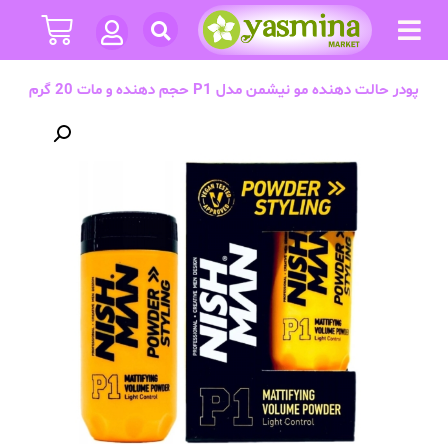
پودر حالت دهنده مو نیشمن مدل P1 حجم دهنده و مات 20 گرم