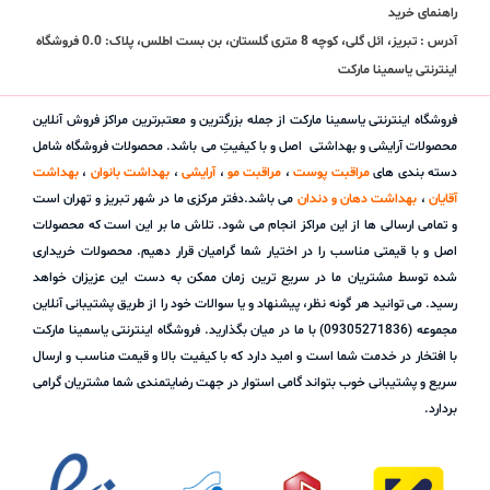
راهنمای خرید
آدرس : تبریز، ائل گلی، کوچه 8 متری گلستان، بن بست اطلس، پلاک: 0.0 فروشگاه
اینترنتی یاسمینا مارکت
فروشگاه اینترنتی یاسمینا مارکت از جمله بزرگترین و معتبرترین مراکز فروش آنلاین
محصولات آرایشی و بهداشتی اصل و با کیفیتِ می باشد. محصولات فروشگاه شامل
دسته بندی های
مراقبت پوست
،
مراقبت مو
،
آرایشی
،
بهداشت بانوان
،
بهداشت
آقایان
،
بهداشت دهان و دندان
می باشد.دفتر مرکزی ما در شهر تبریز و تهران است
و تمامی ارسالی ها از این مراکز انجام می شود. تلاش ما بر این است که محصولات
اصل و با قیمتی مناسب را در اختیار شما گرامیان قرار دهیم. محصولات خریداری
شده توسط مشتریان ما در سریع ترین زمان ممکن به دست این عزیزان خواهد
رسید. می توانید هر گونه نظر، پیشنهاد و یا سوالات خود را از طریق پشتیبانی آنلاین
مجموعه (09305271836) با ما در میان بگذارید. فروشگاه اینترنتی یاسمینا مارکت
با افتخار در خدمت شما است و امید دارد که با کیفیت بالا و قیمت مناسب و ارسال
سریع و پشتیبانی خوب بتواند گامی استوار در جهت رضایتمندی شما مشتریان گرامی
بردارد.