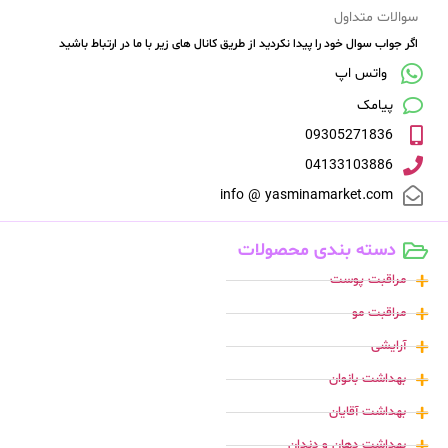
سوالات متداول
اگر جواب سوال خود را پیدا نکردید از طریق کانال های زیر با ما در ارتباط باشید
واتس اپ
پیامک
09305271836
04133103886
info @ yasminamarket.com
دسته بندی محصولات
مراقبت پوست
مراقبت مو
آرایشی
بهداشت بانوان
بهداشت آقایان
بهداشت دهان و دندان