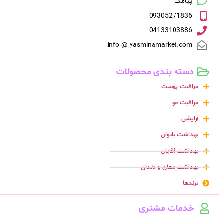
پیامک
09305271836
04133103886
info @ yasminamarket.com
دسته بندی محصولات
مراقبت پوست
مراقبت مو
آرایشی
بهداشت بانوان
بهداشت آقایان
بهداشت دهان و دندان
برندها
خدمات مشتری