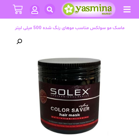
ماسک مو سولکس مناسب موهای رنگ شده 500 میلی لیتر