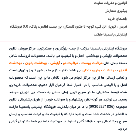
قوانین و مقررات سایت
پیگیری سفارش
راهنمای خرید
آدرس : تبریز، ائل گلی، کوچه 8 متری گلستان، بن بست اطلس، پلاک: 0.0 فروشگاه
اینترنتی یاسمینا مارکت
فروشگاه اینترنتی یاسمینا مارکت از جمله بزرگترین و معتبرترین مراکز فروش آنلاین
محصولات آرایشی و بهداشتی اصل و با کیفیتِ می باشد. محصولات فروشگاه شامل
دسته بندی های
مراقبت پوست
،
مراقبت مو
،
آرایشی
،
بهداشت بانوان
،
بهداشت
آقایان
،
بهداشت دهان و دندان
می باشد.دفتر مرکزی ما در شهر تبریز و تهران است
و تمامی ارسالی ها از این مراکز انجام می شود. تلاش ما بر این است که محصولات
اصل و با قیمتی مناسب را در اختیار شما گرامیان قرار دهیم. محصولات خریداری
شده توسط مشتریان ما در سریع ترین زمان ممکن به دست این عزیزان خواهد
رسید. می توانید هر گونه نظر، پیشنهاد و یا سوالات خود را از طریق پشتیبانی آنلاین
مجموعه (09305271836) با ما در میان بگذارید. فروشگاه اینترنتی یاسمینا مارکت
با افتخار در خدمت شما است و امید دارد که با کیفیت بالا و قیمت مناسب و ارسال
سریع و پشتیبانی خوب بتواند گامی استوار در جهت رضایتمندی شما مشتریان گرامی
بردارد.