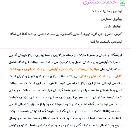
خدمات مشتری
قوانین و مقررات سایت
پیگیری سفارش
راهنمای خرید
آدرس : تبریز، ائل گلی، کوچه 8 متری گلستان، بن بست اطلس، پلاک: 0.0 فروشگاه
اینترنتی یاسمینا مارکت
فروشگاه اینترنتی یاسمینا مارکت از جمله بزرگترین و معتبرترین مراکز فروش آنلاین
محصولات آرایشی و بهداشتی اصل و با کیفیتِ می باشد. محصولات فروشگاه شامل
دسته بندی های
مراقبت پوست
،
مراقبت مو
،
آرایشی
،
بهداشت بانوان
،
بهداشت
آقایان
،
بهداشت دهان و دندان
می باشد.دفتر مرکزی ما در شهر تبریز و تهران است
و تمامی ارسالی ها از این مراکز انجام می شود. تلاش ما بر این است که محصولات
اصل و با قیمتی مناسب را در اختیار شما گرامیان قرار دهیم. محصولات خریداری
شده توسط مشتریان ما در سریع ترین زمان ممکن به دست این عزیزان خواهد
رسید. می توانید هر گونه نظر، پیشنهاد و یا سوالات خود را از طریق پشتیبانی آنلاین
مجموعه (09305271836) با ما در میان بگذارید. فروشگاه اینترنتی یاسمینا مارکت
با افتخار در خدمت شما است و امید دارد که با کیفیت بالا و قیمت مناسب و ارسال
سریع و پشتیبانی خوب بتواند گامی استوار در جهت رضایتمندی شما مشتریان گرامی