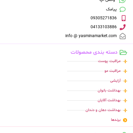
پیامک
09305271836
04133103886
info @ yasminamarket.com
دسته بندی محصولات
مراقبت پوست
مراقبت مو
آرایشی
بهداشت بانوان
بهداشت آقایان
بهداشت دهان و دندان
برندها