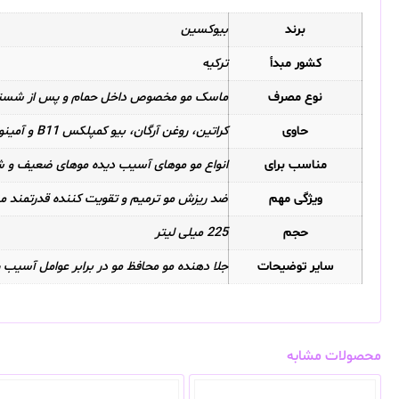
برند
بیوکسین
کشور مبدأ
ترکیه
نوع مصرف
ماسک مو مخصوص داخل حمام و پس از شستش
حاوی
کراتین، روغن آرگان، بیو کمپلکس B11 و آمینو اسید
مناسب برای
انواع مو موهای آسیب دیده موهای ضعیف 
ویژگی مهم
ضد ریزش مو ترمیم و تقویت کننده قدرتمند منا
حجم
225 میلی لیتر
سایر توضیحات
جلا دهنده مو محافظ مو در برابر عوامل آسیب
محصولات مشابه