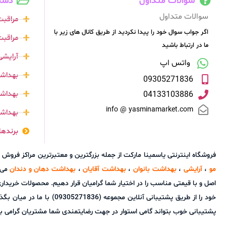
سوالات متداول
دست
سوالات متداول
مراقب
اگر جواب سوال خود را پیدا نکردید از طریق کانال های زیر با
مراقبت
ما در ارتباط باشید
آرایشی
واتس اپ
بهداشت
09305271836
بهداشت
04133103886
info @ yasminamarket.com
بهداش
برندها
فروشگاه اینترنتی یاسمینا مارکت از جمله بزرگترین و معتبرترین مراکز فر
مو
،
آرایشی
،
بهداشت بانوان
،
بهداشت آقایان
،
بهداشت دهان و دندان
می ب
اصل و با قیمتی مناسب را در اختیار شما گرامیان قرار دهیم. محصولات خریدا
خود را از طریق پشتیبانی آ
پشتیبانی خوب بتواند گامی استوار در جهت رضایتمندی شما مشتریان گرامی برد