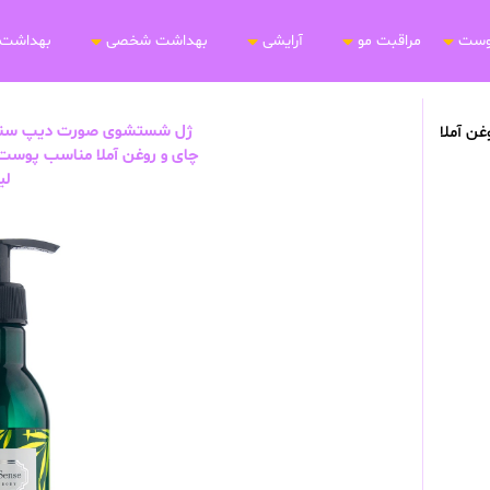
وست
مراقبت مو
آرایشی
بهداشت شخصی
بهداشت 
ژل شستشوی صورت دیپ سنس 
ن آملا
لی