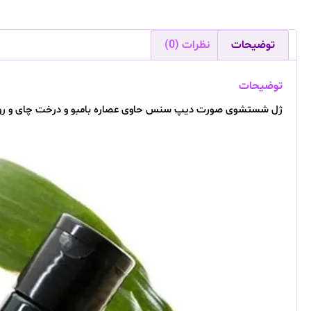
توضیحات
نظرات (0)
توضیحات
ژل شستشوی صورت دیپ سنس حاوی عصاره بامبو و درخت چای و روغن آملا م