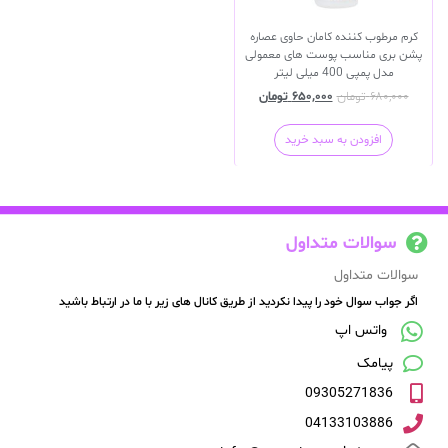
کرم مرطوب کننده کامان حاوی عصاره
پشن بری مناسب پوست های معمولی
مدل پمپی 400 میلی لیتر
۶۸۰,۰۰۰
تومان
۶۵۰,۰۰۰
تومان
افزودن به سبد خرید
سوالات متداول
سوالات متداول
اگر جواب سوال خود را پیدا نکردید از طریق کانال های زیر با ما در ارتباط باشید
واتس اپ
پیامک
09305271836
04133103886