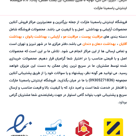
آدرس : تبریز، ائل گلی، کوچه 8 متری گلستان، بن بست اطلس، پلاک: 0.0 فروشگاه
اینترنتی یاسمینا مارکت
فروشگاه اینترنتی یاسمینا مارکت از جمله بزرگترین و معتبرترین مراکز فروش آنلاین
محصولات آرایشی و بهداشتی اصل و با کیفیتِ می باشد. محصولات فروشگاه شامل
دسته بندی های
مراقبت پوست
،
مراقبت مو
،
آرایشی
،
بهداشت بانوان
،
بهداشت
آقایان
،
بهداشت دهان و دندان
می باشد.دفتر مرکزی ما در شهر تبریز و تهران است
و تمامی ارسالی ها از این مراکز انجام می شود. تلاش ما بر این است که محصولات
اصل و با قیمتی مناسب را در اختیار شما گرامیان قرار دهیم. محصولات خریداری
شده توسط مشتریان ما در سریع ترین زمان ممکن به دست این عزیزان خواهد
رسید. می توانید هر گونه نظر، پیشنهاد و یا سوالات خود را از طریق پشتیبانی آنلاین
مجموعه (09305271836) با ما در میان بگذارید. فروشگاه اینترنتی یاسمینا مارکت
با افتخار در خدمت شما است و امید دارد که با کیفیت بالا و قیمت مناسب و ارسال
سریع و پشتیبانی خوب بتواند گامی استوار در جهت رضایتمندی شما مشتریان گرامی
بردارد.