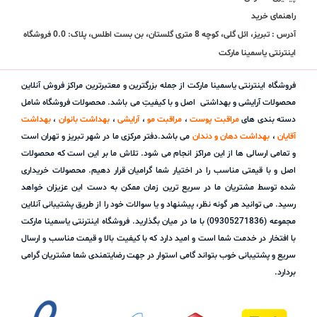
راهنمای خرید
آدرس : تبریز، ائل گلی، کوچه 8 متری گلستان، بن بست اطلس، پلاک: 0.0 فروشگاه
اینترنتی یاسمینا مارکت
فروشگاه اینترنتی یاسمینا مارکت از جمله بزرگترین و معتبرترین مراکز فروش آنلاین
محصولات آرایشی و بهداشتی اصل و با کیفیتِ می باشد. محصولات فروشگاه شامل
دسته بندی های
مراقبت پوست
،
مراقبت مو
،
آرایشی
،
بهداشت بانوان
،
بهداشت
آقایان
،
بهداشت دهان و دندان
می باشد.دفتر مرکزی ما در شهر تبریز و تهران است
و تمامی ارسالی ها از این مراکز انجام می شود. تلاش ما بر این است که محصولات
اصل و با قیمتی مناسب را در اختیار شما گرامیان قرار دهیم. محصولات خریداری
شده توسط مشتریان ما در سریع ترین زمان ممکن به دست این عزیزان خواهد
رسید. می توانید هر گونه نظر، پیشنهاد و یا سوالات خود را از طریق پشتیبانی آنلاین
مجموعه (09305271836) با ما در میان بگذارید. فروشگاه اینترنتی یاسمینا مارکت
با افتخار در خدمت شما است و امید دارد که با کیفیت بالا و قیمت مناسب و ارسال
سریع و پشتیبانی خوب بتواند گامی استوار در جهت رضایتمندی شما مشتریان گرامی
بردارد.