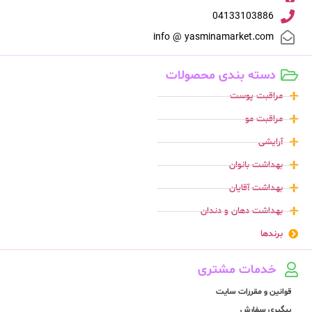
04133103886
info @ yasminamarket.com
دسته بندی محصولات
مراقبت پوست
مراقبت مو
آرایشی
بهداشت بانوان
بهداشت آقایان
بهداشت دهان و دندان
برندها
خدمات مشتری
قوانین و مقررات سایت
پیگیری سفارش